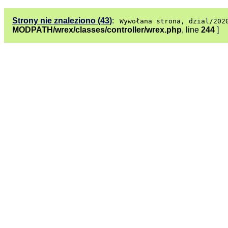
Strony nie znaleziono (43)
:
Wywołana strona, dzial/202
MODPATH/wrex/classes/controller/wrex.php
, line
244
]