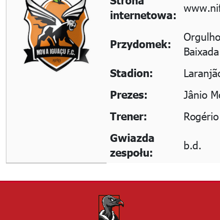
Strona
www.ni
internetowa:
Orgulho
Przydomek:
Baixada
Laranjã
Stadion:
Jânio M
Prezes:
Rogério
Trener:
Gwiazda
b.d.
zespołu: