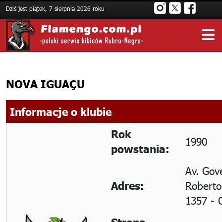
Dziś jest piątek, 7 sierpnia 2026 roku
NOVA IGUAÇU
Informacje o klubie
Rok
1990
powstania:
Av. Gov
Roberto 
Adres:
1357 - 