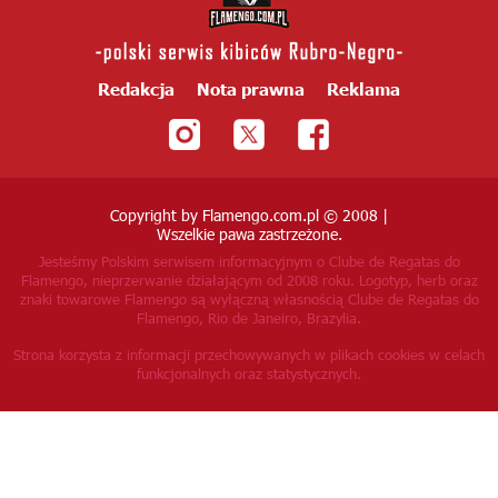
Redakcja
Nota prawna
Reklama
Copyright by Flamengo.com.pl © 2008 |
Wszelkie pawa zastrzeżone.
Jesteśmy Polskim serwisem informacyjnym o Clube de Regatas do
Flamengo, nieprzerwanie działającym od 2008 roku.
Logotyp, herb oraz
znaki towarowe Flamengo są wyłączną własnością Clube de Regatas do
Flamengo, Rio de Janeiro, Brazylia.
Strona korzysta z informacji przechowywanych w plikach cookies w celach
funkcjonalnych oraz statystycznych.