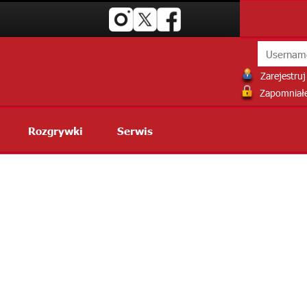
Zarejestruj 
Zapomniałe
Rozgrywki
Serwis