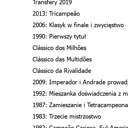
Transfery 2019
2013: Tricampeão
2006: Klasyk w finale i zwycięstwo
1990: Pierwszy tytuł
Clássico dos Milhões
Clássico das Multidões
Clássico da Rivalidade
2009: Imperador i Andrade prowad
1992: Mieszanka doświadczenia z m
1987: Zamieszanie i Tetracampeona
1983: Trzecie mistrzostwo
1982: Campeão Carioca, Sul-American