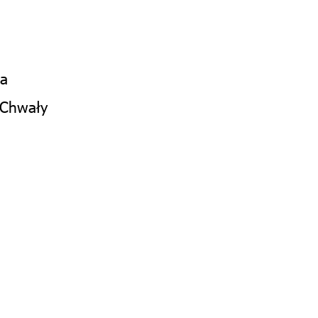
ca
 Chwały