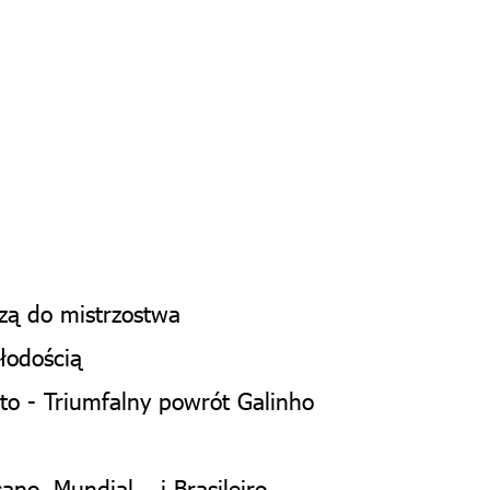
zą do mistrzostwa
łodością
to - Triumfalny powrót Galinho
o, Mundial... i Brasileiro