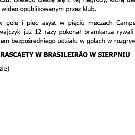
w wideo opublikowanym przez klub.
zy gole i pięć asyst w pięciu meczach Campeo
jczyk już 12 razy pokonał bramkarza rywali i 
dem bezpośredniego udziału w golach w rozgry
RRASCAETY W BRASILEIRÃO W SIERPNIU
zie)