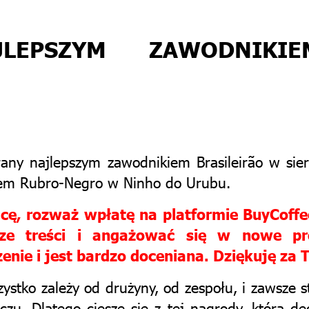
JLEPSZYM ZAWODNIK
rany najlepszym zawodnikiem Brasileirão w si
iem Rubro-Negro w Ninho do Urubu.
racę, rozważ wpłatę na platformie BuyCof
psze treści i angażować się w nowe p
nie i jest bardzo doceniana. Dziękuję za 
ystko zależy od drużyny, od zespołu, i zawsze s
zu. Dlatego cieszę się z tej nagrody, którą d