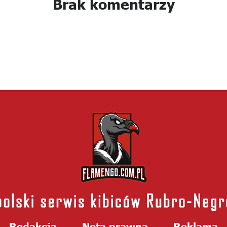
Brak komentarzy
Redakcja
Nota prawna
Reklama