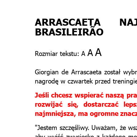
ARRASCAETA NA
BRASILEIRÃO
A
A
Rozmiar tekstu:
A
Giorgian de Arrascaeta został wyb
nagrodę w czwartek przed trening
Jeśli chcesz wspierać naszą p
rozwijać się, dostarczać le
najmniejsza, ma ogromne znacze
"Jestem szczęśliwy. Uważam, że wsz
aby wyjść zwycięsko z każdego mec