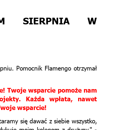
IEM SIERPNIA W
erpniu. Pomocnik Flamengo otrzymał
fee! Twoje wsparcie pomoże nam
rojekty. Każda wpłata, nawet
Twoje wsparcie!
taramy się dawać z siebie wszystko,
edykuję moim kolegom z drużyny." -