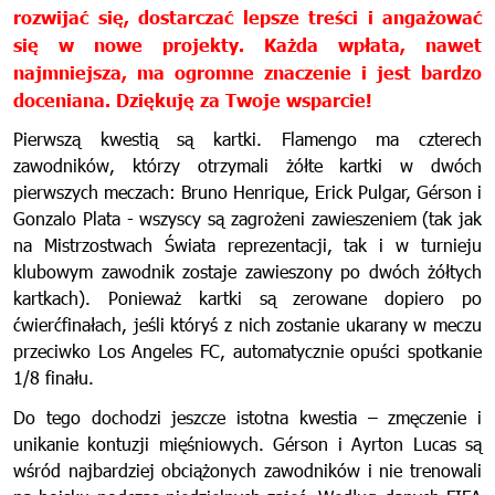
rozwijać się, dostarczać lepsze treści i angażować
się w nowe projekty. Każda wpłata, nawet
najmniejsza, ma ogromne znaczenie i jest bardzo
doceniana. Dziękuję za Twoje wsparcie!
Pierwszą kwestią są kartki. Flamengo ma czterech
zawodników, którzy otrzymali żółte kartki w dwóch
pierwszych meczach: Bruno Henrique, Erick Pulgar, Gérson i
Gonzalo Plata - wszyscy są zagrożeni zawieszeniem (tak jak
na Mistrzostwach Świata reprezentacji, tak i w turnieju
klubowym zawodnik zostaje zawieszony po dwóch żółtych
kartkach). Ponieważ kartki są zerowane dopiero po
ćwierćfinałach, jeśli któryś z nich zostanie ukarany w meczu
przeciwko Los Angeles FC, automatycznie opuści spotkanie
1/8 finału.
Do tego dochodzi jeszcze istotna kwestia – zmęczenie i
unikanie kontuzji mięśniowych. Gérson i Ayrton Lucas są
wśród najbardziej obciążonych zawodników i nie trenowali