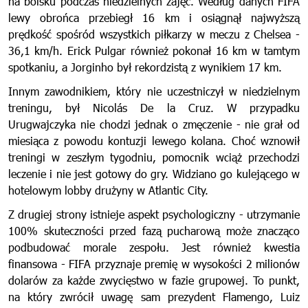
na boisku podczas niedzielnych zajęć. Według danych FIFA
lewy obrońca przebiegł 16 km i osiągnął najwyższą
prędkość spośród wszystkich piłkarzy w meczu z Chelsea -
36,1 km/h. Erick Pulgar również pokonał 16 km w tamtym
spotkaniu, a Jorginho był rekordzistą z wynikiem 17 km.
Innym zawodnikiem, który nie uczestniczył w niedzielnym
treningu, był Nicolás De la Cruz. W przypadku
Urugwajczyka nie chodzi jednak o zmęczenie - nie grał od
miesiąca z powodu kontuzji lewego kolana. Choć wznowił
treningi w zeszłym tygodniu, pomocnik wciąż przechodzi
leczenie i nie jest gotowy do gry. Widziano go kulejącego w
hotelowym lobby drużyny w Atlantic City.
Z drugiej strony istnieje aspekt psychologiczny - utrzymanie
100% skuteczności przed fazą pucharową może znacząco
podbudować morale zespołu. Jest również kwestia
finansowa - FIFA przyznaje premię w wysokości 2 milionów
dolarów za każde zwycięstwo w fazie grupowej. To punkt,
na który zwrócił uwagę sam prezydent Flamengo, Luiz