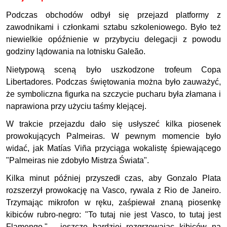
Podczas obchodów odbył się przejazd platformy z
zawodnikami i członkami sztabu szkoleniowego. Było też
niewielkie opóźnienie w przybyciu delegacji z powodu
godziny lądowania na lotnisku Galeão.
Nietypową sceną było uszkodzone trofeum Copa
Libertadores. Podczas świętowania można było zauważyć,
że symboliczna figurka na szczycie pucharu była złamana i
naprawiona przy użyciu taśmy klejącej.
W trakcie przejazdu dało się usłyszeć kilka piosenek
prowokujących Palmeiras. W pewnym momencie było
widać, jak Matías Viña przyciąga wokalistę śpiewającego
"Palmeiras nie zdobyło Mistrza Świata".
Kilka minut później przyszedł czas, aby Gonzalo Plata
rozszerzył prowokację na Vasco, rywala z Rio de Janeiro.
Trzymając mikrofon w ręku, zaśpiewał znaną piosenkę
kibiców rubro-negro: "To tutaj nie jest Vasco, to tutaj jest
Flamengo." - jeszcze bardziej rozgrzewając kibiców na