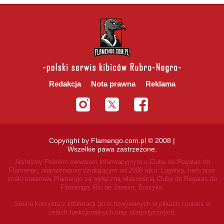
Redakcja
Nota prawna
Reklama
Copyright by Flamengo.com.pl © 2008 |
Wszelkie pawa zastrzeżone.
Jesteśmy Polskim serwisem informacyjnym o Clube de Regatas do
Flamengo, nieprzerwanie działającym od 2008 roku.
Logotyp, herb oraz
znaki towarowe Flamengo są wyłączną własnością Clube de Regatas do
Flamengo, Rio de Janeiro, Brazylia.
Strona korzysta z informacji przechowywanych w plikach cookies w
celach funkcjonalnych oraz statystycznych.