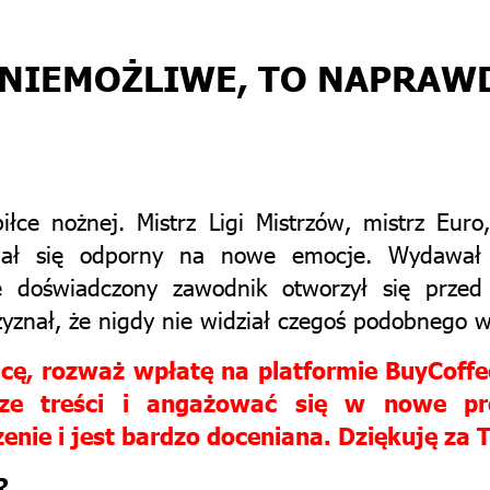
 NIEMOŻLIWE, TO NAPRAWD
iłce nożnej. Mistrz Ligi Mistrzów, mistrz Eur
awał się odporny na nowe emocje. Wydawał 
e doświadczony zawodnik otworzył się przed
znał, że nigdy nie widział czegoś podobnego w
racę, rozważ wpłatę na platformie BuyCof
psze treści i angażować się w nowe p
nie i jest bardzo doceniana. Dziękuję za 
?