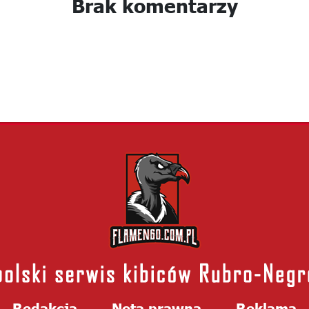
Brak komentarzy
Redakcja
Nota prawna
Reklama