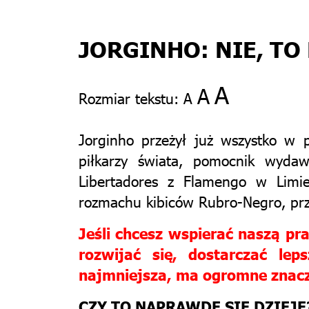
JORGINHO: NIE, TO
A
A
Rozmiar tekstu:
A
Jorginho przeżył już wszystko w p
piłkarzy świata, pomocnik wyd
Libertadores z Flamengo w Limi
rozmachu kibiców Rubro-Negro, przy
Jeśli chcesz wspierać naszą p
rozwijać się, dostarczać le
najmniejsza, ma ogromne znacze
CZY TO NAPRAWDĘ SIĘ DZIEJE