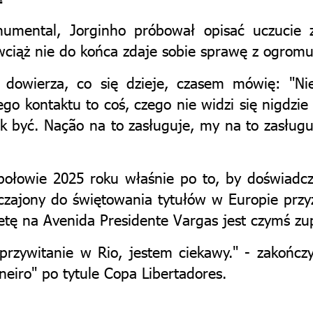
umental, Jorginho próbował opisać uczucie 
wciąż nie do końca zdaje sobie sprawę z ogrom
 dowierza, co się dzieje, czasem mówię: "Ni
go kontaktu to coś, czego nie widzi się nigdzie i
ak być. Nação na to zasługuje, my na to zasługu
ołowie 2025 roku właśnie po to, by doświadczy
zajony do świętowania tytułów w Europie przyz
fetę na Avenida Presidente Vargas jest czymś z
rzywitanie w Rio, jestem ciekawy." - zakończył
eiro" po tytule Copa Libertadores.