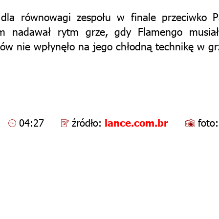
dla równowagi zespołu w finale przeciwko Palm
om nadawał rytm grze, gdy Flamengo musiał
ców nie wpłynęło na jego chłodną technikę w gr
04:27
źródło:
lance.com.br
foto