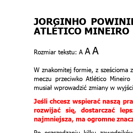
JORGINHO POWINI
ATLÉTICO MINEIRO
A
A
Rozmiar tekstu:
A
W znakomitej formie, z sześcioma 
meczu przeciwko Atlético Mineiro
musiał wprowadzić zmiany w wyjśc
Jeśli chcesz wspierać naszą p
rozwijać się, dostarczać le
najmniejsza, ma ogromne znacze
Po oszczędzaniu kilku zawodników