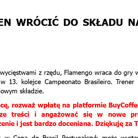
EN WRÓCIĆ DO SKŁADU N
zwycięstwami z rzędu, Flamengo wraca do gry w 
 w 13. kolejce Campeonato Brasileiro. Trene
iowym składzie.
racę, rozważ wpłatę na platformie BuyCof
psze treści i angażować się w nowe p
nie i jest bardzo doceniana. Dziękuję za 
 w Copa do Brasil Portugalczyk może wystaw