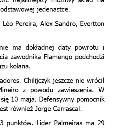
podstawowej jedenastce.
 Léo Pereira, Alex Sandro, Evertton
 nie ma dokładnej daty powrotu i
jścia zawodnika Flamengo podchodzi
azu kolana.
ores. Chilijczyk jeszcze nie wrócił
Mineiro z powodu zawieszenia. W
e się 10 maja. Defensywny pomocnik
st również Jorge Carrascal.
23 punktów. Lider Palmeiras ma 29