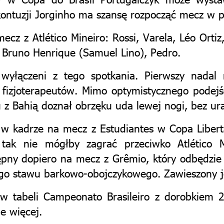
kontuzji Jorginho ma szansę rozpocząć mecz w 
z z Atlético Mineiro: Rossi, Varela, Léo Ortiz,
, Bruno Henrique (Samuel Lino), Pedro.
 wyłączeni z tego spotkania. Pierwszy nadal
m fizjoterapeutów. Mimo optymistycznego pode
u z Bahią doznał obrzęku uda lewej nogi, bez ur
 w kadrze na mecz z Estudiantes w Copa Libertad
 tak nie mógłby zagrać przeciwko Atlético 
ępny dopiero na mecz z Grêmio, który odbędzi
ego stawu barkowo-obojczykowego. Zawieszony je
w tabeli Campeonato Brasileiro z dorobkiem 
e więcej.