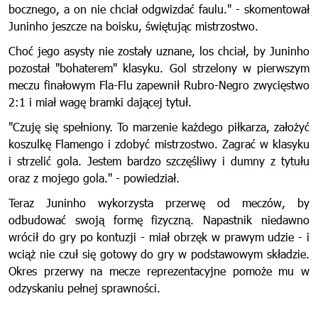
bocznego, a on nie chciał odgwizdać faulu." - skomentował
Juninho jeszcze na boisku, świętując mistrzostwo.
Choć jego asysty nie zostały uznane, los chciał, by Juninho
pozostał "bohaterem" klasyku. Gol strzelony w pierwszym
meczu finałowym Fla-Flu zapewnił Rubro-Negro zwycięstwo
2:1 i miał wagę bramki dającej tytuł.
"Czuję się spełniony. To marzenie każdego piłkarza, założyć
koszulkę Flamengo i zdobyć mistrzostwo. Zagrać w klasyku
i strzelić gola. Jestem bardzo szczęśliwy i dumny z tytułu
oraz z mojego gola." - powiedział.
Teraz Juninho wykorzysta przerwę od meczów, by
odbudować swoją formę fizyczną. Napastnik niedawno
wrócił do gry po kontuzji - miał obrzęk w prawym udzie - i
wciąż nie czuł się gotowy do gry w podstawowym składzie.
Okres przerwy na mecze reprezentacyjne pomoże mu w
odzyskaniu pełnej sprawności.