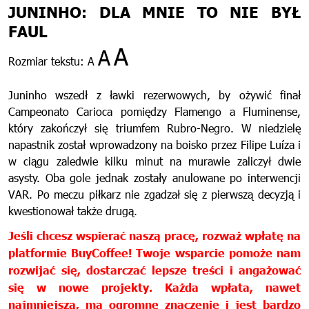
JUNINHO: DLA MNIE TO NIE BYŁ
FAUL
A
A
Rozmiar tekstu:
A
Juninho wszedł z ławki rezerwowych, by ożywić finał
Campeonato Carioca pomiędzy Flamengo a Fluminense,
który zakończył się triumfem Rubro-Negro. W niedzielę
napastnik został wprowadzony na boisko przez Filipe Luíza i
w ciągu zaledwie kilku minut na murawie zaliczył dwie
asysty. Oba gole jednak zostały anulowane po interwencji
VAR. Po meczu piłkarz nie zgadzał się z pierwszą decyzją i
kwestionował także drugą.
Jeśli chcesz wspierać naszą pracę, rozważ wpłatę na
platformie BuyCoffee! Twoje wsparcie pomoże nam
rozwijać się, dostarczać lepsze treści i angażować
się w nowe projekty. Każda wpłata, nawet
najmniejsza, ma ogromne znaczenie i jest bardzo