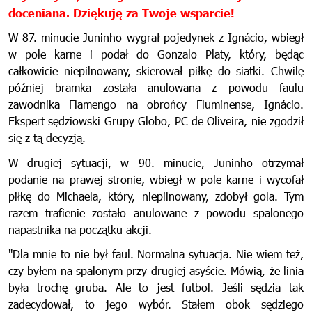
doceniana. Dziękuję za Twoje wsparcie!
W 87. minucie Juninho wygrał pojedynek z Ignácio, wbiegł
w pole karne i podał do Gonzalo Platy, który, będąc
całkowicie niepilnowany, skierował piłkę do siatki. Chwilę
później bramka została anulowana z powodu faulu
zawodnika Flamengo na obrońcy Fluminense, Ignácio.
Ekspert sędziowski Grupy Globo, PC de Oliveira, nie zgodził
się z tą decyzją.
W drugiej sytuacji, w 90. minucie, Juninho otrzymał
podanie na prawej stronie, wbiegł w pole karne i wycofał
piłkę do Michaela, który, niepilnowany, zdobył gola. Tym
razem trafienie zostało anulowane z powodu spalonego
napastnika na początku akcji.
"Dla mnie to nie był faul. Normalna sytuacja. Nie wiem też,
czy byłem na spalonym przy drugiej asyście. Mówią, że linia
była trochę gruba. Ale to jest futbol. Jeśli sędzia tak
zadecydował, to jego wybór. Stałem obok sędziego