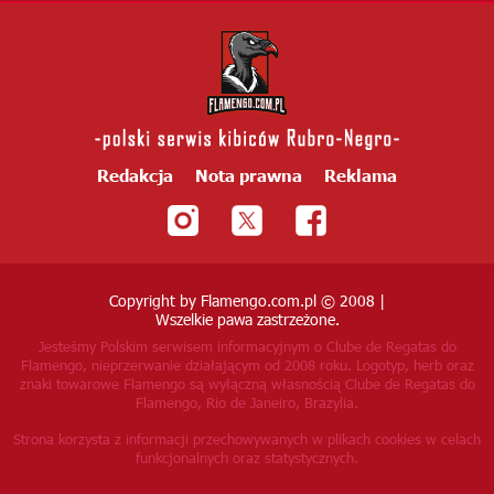
Redakcja
Nota prawna
Reklama
Copyright by Flamengo.com.pl © 2008 |
Wszelkie pawa zastrzeżone.
Jesteśmy Polskim serwisem informacyjnym o Clube de Regatas do
Flamengo, nieprzerwanie działającym od 2008 roku.
Logotyp, herb oraz
znaki towarowe Flamengo są wyłączną własnością Clube de Regatas do
Flamengo, Rio de Janeiro, Brazylia.
Strona korzysta z informacji przechowywanych w plikach cookies w celach
funkcjonalnych oraz statystycznych.