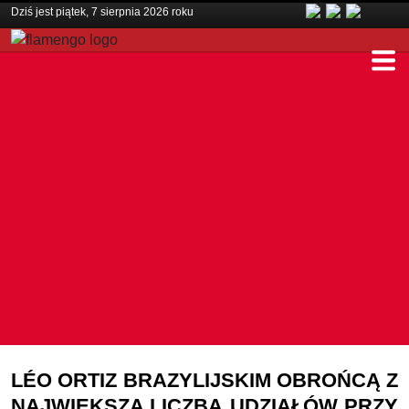
Dziś jest piątek, 7 sierpnia 2026 roku
LÉO ORTIZ BRAZYLIJSKIM OBROŃCĄ Z
NAJWIĘKSZA LICZBĄ UDZIAŁÓW PRZY