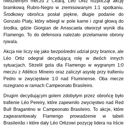
niedzielnym meczu z Cearą, Léo Ortiz rozpoczął akcję
bramkową Rubro-Negro w zremisowanym 1:1 spotkaniu.
Środkowy obrońca posłał piękne, długie podanie do
Gonzalo Platy, który wbiegł w pole karne i zgrał głową do
środka, gdzie Giorgian de Arrascaeta otworzył wynik dla
Flamengo. To do defensora należało przełamanie obrony
rywala.
Akcja nie liczy się jako bezpośredni udział przy bramce, ale
Léo Ortiz odegrał decydującą rolę w dwóch innych
sytuacjach. Strzelił gola dla Flamengo w wygranym 1:0
meczu z Atlético Mineiro oraz zaliczył asystę przy trafieniu
Pedro w zwycięstwie 1:0 nad Fluminense. Oba mecze
rozegrano w ramach Campeonato Brasileiro.
Drugim decydującym golem zdobytym przez obrońcę było
trafienie Léo Pereiry, które zapewniło zwycięstwo nad Red
Bull Bragantino w Campeonato Brasileiro. To akcje, które
zagwarantowały Flamengo prowadzenie w tabeli
Brasileirão i które dały Léo Ortizowi pozycję lidera na liście