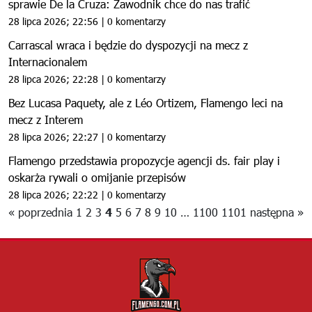
sprawie De la Cruza: Zawodnik chce do nas trafić
28 lipca 2026; 22:56 | 0 komentarzy
Carrascal wraca i będzie do dyspozycji na mecz z
Internacionalem
28 lipca 2026; 22:28 | 0 komentarzy
Bez Lucasa Paquety, ale z Léo Ortizem, Flamengo leci na
mecz z Interem
28 lipca 2026; 22:27 | 0 komentarzy
Flamengo przedstawia propozycje agencji ds. fair play i
oskarża rywali o omijanie przepisów
28 lipca 2026; 22:22 | 0 komentarzy
« poprzednia
1
2
3
4
5
6
7
8
9
10
…
1100
1101
następna »