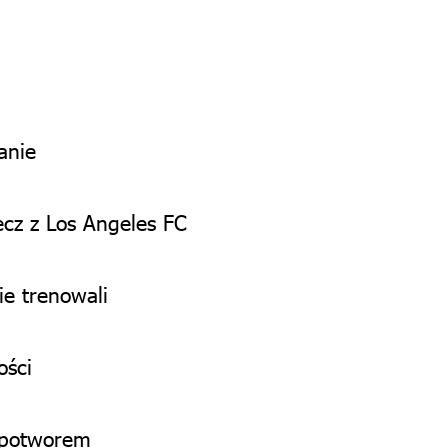
anie
cz z Los Angeles FC
ie trenowali
ości
t potworem