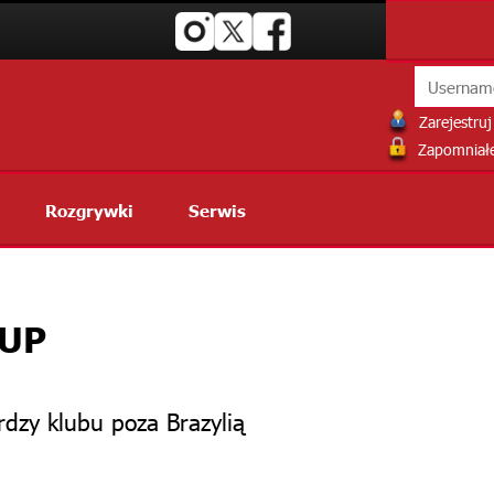
Zarejestruj 
Zapomniałe
Rozgrywki
Serwis
CUP
dzy klubu poza Brazylią