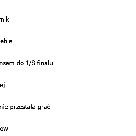
ynik
iebie
sem do 1/8 finału
ej
nie przestała grać
ców