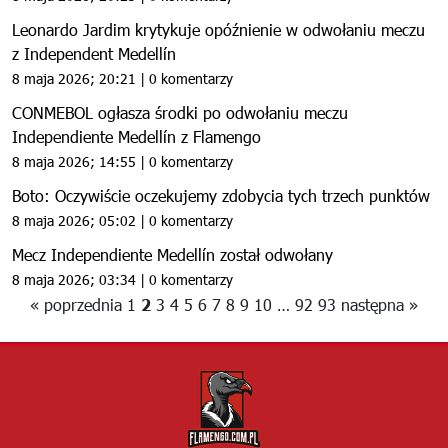
Leonardo Jardim krytykuje opóźnienie w odwołaniu meczu
z Independent Medellín
8 maja 2026; 20:21 | 0 komentarzy
CONMEBOL ogłasza środki po odwołaniu meczu
Independiente Medellín z Flamengo
8 maja 2026; 14:55 | 0 komentarzy
Boto: Oczywiście oczekujemy zdobycia tych trzech punktów
8 maja 2026; 05:02 | 0 komentarzy
Mecz Independiente Medellín został odwołany
8 maja 2026; 03:34 | 0 komentarzy
« poprzednia
1
2
3
4
5
6
7
8
9
10
…
92
93
następna »